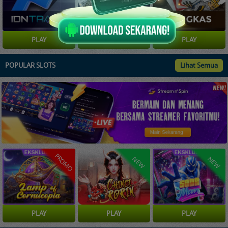
PLAY
PLAY
PLAY
POPULAR SLOTS
Lihat Semua
PROMO
NEW
NEW
PLAY
PLAY
PLAY