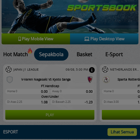
Arcade
Promosi
Play Mobile View
Play Desktop View
Referral
Hot Match
Sepakbola
Basket
E-Sport
VIP
Member
NETHERLANDS EREDIVISI...
09/08, 5:15 PM
NETHERLANDS EREDIVISI...
Lainnya
Sparta Rotterdam
Feyenoord
PEC Zwo
VS
VERSI DESKTOP
FT.Handicap
F
0.75
-0.75
1
Home 0
Away 0
Home 0
Over/Under
O
©
1.03
-1.16
-1
Di Atas 3.00
Di Bawah 3.00
Di Atas 3.25
DEWACASH
Situs
PLAY
Website
Bandar
Agen
ESPORT
Lihat Semua
Taruhan