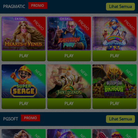
PROMO
PRAGMATIC
Lihat Semua
PROMO
PROMO
PROMO
PLAY
PLAY
PLAY
NEW
NEW
NEW
PLAY
PLAY
PLAY
PROMO
PGSOFT
Lihat Semua
NEW
NEW
NEW