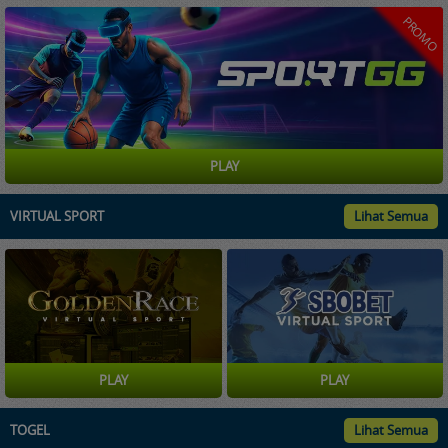
Judi
PROMO
Bola
Online.
Hak
Cipta
Dilindungi.
PLAY
VIRTUAL SPORT
Lihat Semua
PLAY
PLAY
TOGEL
Lihat Semua