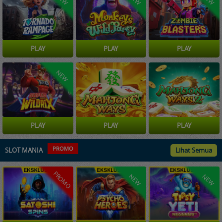
PLAY
PLAY
PLAY
NEW
PLAY
PLAY
PLAY
PROMO
SLOT MANIA
Lihat Semua
PROMO
NEW
NEW