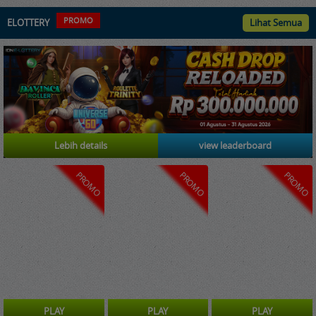
PROMO
ELOTTERY
Lihat Semua
Lebih details
view leaderboard
PROMO
PROMO
PROMO
PLAY
PLAY
PLAY