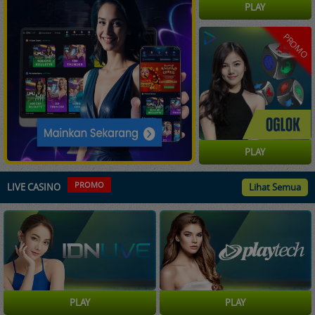
PLAY
PROMO
PLAY
PROMO
LIVE CASINO
Lihat Semua
PLAY
PLAY