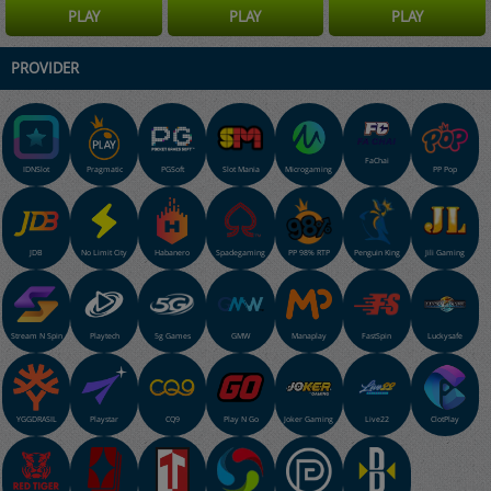
PLAY
PLAY
PLAY
PROVIDER
FaChai
IDNSlot
Pragmatic
PGSoft
Slot Mania
Microgaming
PP Pop
JDB
Habanero
Spadegaming
PP 98% RTP
Penguin King
Jili Gaming
No Limit City
Stream N Spin
Playtech
5g Games
GMW
Manaplay
FastSpin
Luckysafe
YGGDRASIL
Playstar
CQ9
Play N Go
Joker Gaming
Live22
ClotPlay