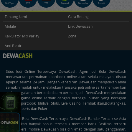
Red Tiger
RTG
TTG
Skywind
Gameplay
Betsoft
Tentang kami
Cara Betting
Mobile
Link Dewacash
Kalkulator Mix Parlay
Zona
Anti Blokir
Situs Judi Online Terpercaya
DewaCash
. Agen Judi Bola DewaCash
menawarkan permainan sportbook online akan selalu melayani disaat
apapun selama 24 jam. Dengan kehadiran DewaCash menjadikan anda
semakin mudah untuk melakukan transaksi judi online serta memberikan
anda pengalaman berbeda dalam bermain judi. DewaCash menyediakan
taruhan game online terbaik dengan berbagai pilihan yang beragam
seperti Sportbook, Idnlive, Slots, Live Casino, Tembak ikan,Bolatangkas,
Togel, E-sports dan Poker.
Agen Judi Bola DewaCash Terpercaya. DewaCash Bandar Terbaik se-Asia
memberikan banyak bonus termasuk member baru. Fasilitas terbaru
aplikasi versi mobile DewaCash bisa dinikmati dengan satu genggaman.